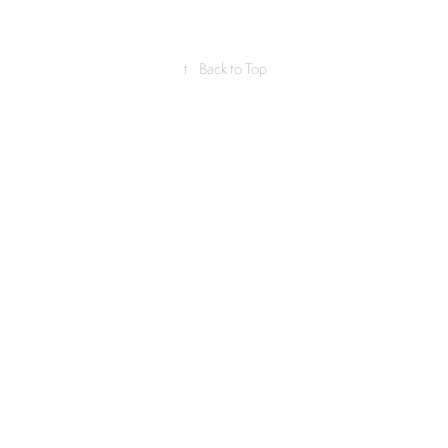
↑
Back to Top